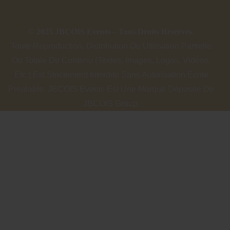
© 2025 JBCOIS Events – Tous Droits Réservés.
Toute Reproduction, Distribution Ou Utilisation Partielle
Ou Totale Du Contenu (textes, Images, Logos, Vidéos,
Etc.) Est Strictement Interdite Sans Autorisation Écrite
Préalable. JBCOIS Events Est Une Marque Déposée De
JBCOIS Group.