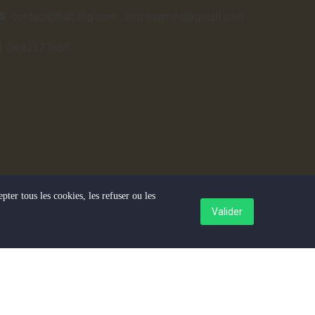
contact@babafig.com
,
imizasamira@gmail.com
0692377668
pter tous les cookies, les refuser ou les
Valider