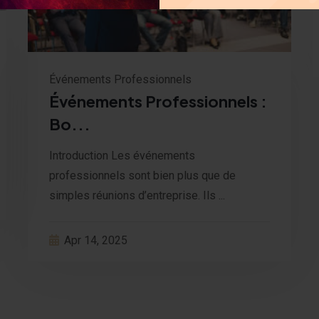
Événements Professionnels
Événements Professionnels :
Bo...
Introduction Les événements
professionnels sont bien plus que de
simples réunions d’entreprise. Ils ...
Apr 14, 2025