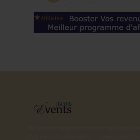
JBCOIS Events Est Une Entreprise Spécialisée D
L’organisation, La Gestion Et La Valorisation D’é