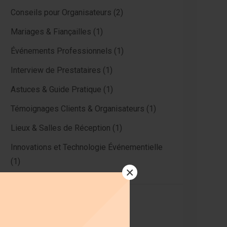
Conseils pour Organisateurs
(2)
Mariages & Fiançailles
(1)
Événements Professionnels
(1)
Interview de Prestataires
(1)
Astuces & Guide Pratique
(1)
Témoignages Clients & Organisateurs
(1)
Lieux & Salles de Réception
(1)
Innovations et Technologie Événementielle
(1)
×