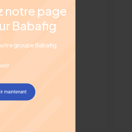
 notre page
ur Babafig
notre groupe Babafig
hed!
ir maintenant