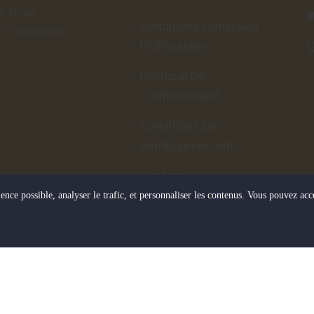
l. Nous
Conditions Générales
r Transformer
D'utilisations
Politique De
Confidentialité
Conditions De
Remboursement
Contact
ence possible, analyser le trafic, et personnaliser les contenus. Vous pouvez acce
Blog
© 2025 JBCOIS Events – Tous Droits Réservés.