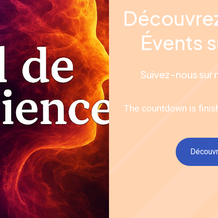
Conseils pour Organisateurs
Découvrez
10 Conseils Essentiels pour
le...
Évents s
Introduction Être organisateur d’événement,
c’est être chef d’orchestre, coordinateur,
Suivez-nous sur 
communicant, ...
The countdown is finis
Apr 14, 2025
Découvr