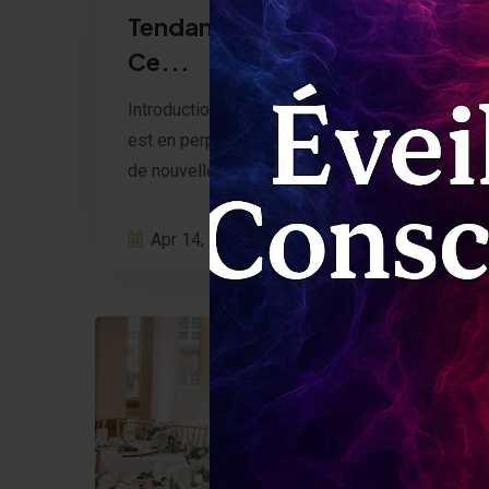
Tendances Événementielles :
Ce...
Introduction Le monde de l’événementiel
est en perpétuelle évolution. Chaque année,
de nouvelles ten...
Apr 14, 2025