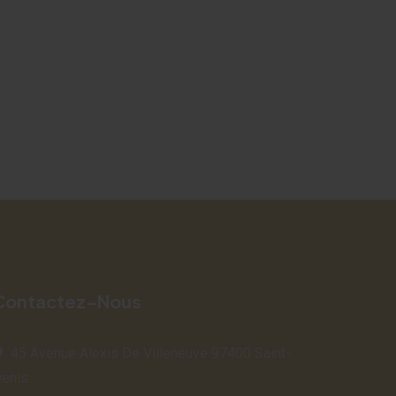
Contactez-Nous
45 Avenue Alexis De Villeneuve 97400 Saint-
enis