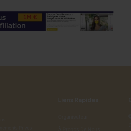
Liens Rapides
Organisateur
ans
D
vénements Privés
À Propos De Nous