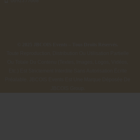
0692377668
© 2025 JBCOIS Events – Tous Droits Réservés.
Toute Reproduction, Distribution Ou Utilisation Partielle
Ou Totale Du Contenu (textes, Images, Logos, Vidéos,
Etc.) Est Strictement Interdite Sans Autorisation Écrite
Préalable. JBCOIS Events Est Une Marque Déposée De
JBCOIS Group.