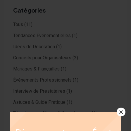
Catégories
Tous
(11)
Tendances Événementielles
(1)
Idées de Décoration
(1)
Conseils pour Organisateurs
(2)
Mariages & Fiançailles
(1)
Événements Professionnels
(1)
Interview de Prestataires
(1)
Astuces & Guide Pratique
(1)
×
Témoignages Clients & Organisateurs
(1)
Lieux & Salles de Réception
(1)