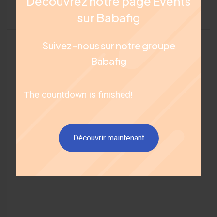
Découvrez notre page Évents
Innovations et Technologie Événementielle
(1)
sur Babafig
Suivez-nous sur notre groupe
Babafig
The countdown is finished!
Découvrir maintenant